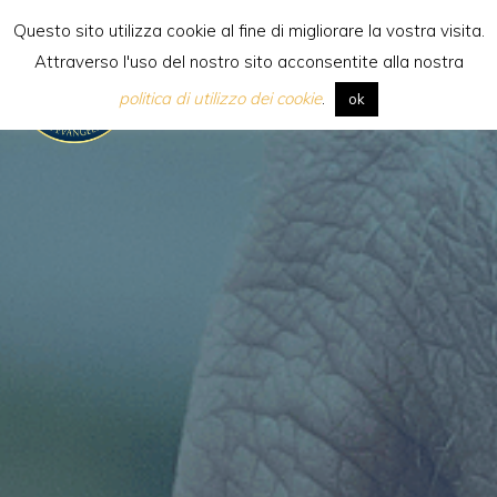
Saltar
Questo sito utilizza cookie al fine di migliorare la vostra visita.
al
Attraverso l'uso del nostro sito acconsentite alla nostra
contenido
[:it] Scuola Internazionale di
politica di utilizzo dei cookie
.
ok
Evangelizzazione [:en]Internatio
School of
Evangelization[:es]Escuela
Internacional de
Evangelización[:pl]Międzynaro
Szkoła Ewangelizacji[:]