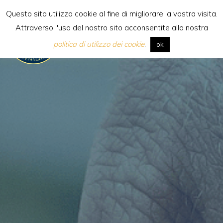
Skip
Questo sito utilizza cookie al fine di migliorare la vostra visita.
to
Attraverso l'uso del nostro sito acconsentite alla nostra
content
[:it] Scuola Internazionale di
politica di utilizzo dei cookie
.
ok
Evangelizzazione [:en]Internatio
School of
Evangelization[:es]Escuela
Internacional de
Evangelización[:pl]Międzynaro
Szkoła Ewangelizacji[:]