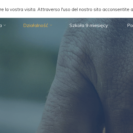
are la vostra visita. Attraverso l'uso del nostro sito acconsentite 
a
Działalność
Szkoła 9 miesięcy
Po
 di
rnational
ynarodowa