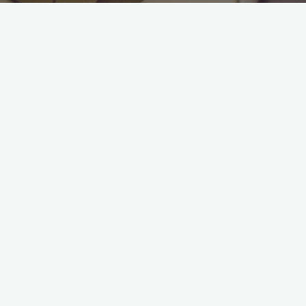
Szkoła Kekak
1. Szkolenia
poświęcony s
krajach prowa
zwiększyć lic
2. Seminari
koordynatorów
3.
S
zkoła le
i uczniów Je
doświadczenie zbawienia.
4. Stała Szkoła metodologii Kekako (Ateneum – poz
ewangelizatorów w metodologii szkoły i jej poszczególnych