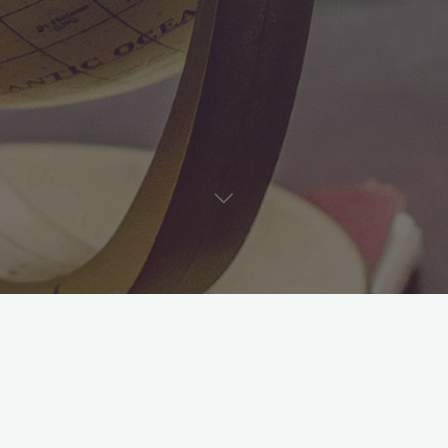
Disculpa, pero esta entrada está disponible sólo en
Italiano
y
English
. For the sake of viewer convenience, the content is
shown below in this site default language. You may click one
of the links to switch the site language to another available
language.