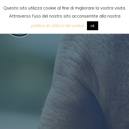
Saltar
Questo sito utilizza cookie al fine di migliorare la vostra visita.
al
Attraverso l'uso del nostro sito acconsentite alla nostra
contenido
[:it] Scuola Internazionale di
politica di utilizzo dei cookie
.
ok
Evangelizzazione [:en]Internatio
School of
Evangelization[:es]Escuela
Internacional de
Evangelización[:pl]Międzynaro
Szkoła Ewangelizacji[:]