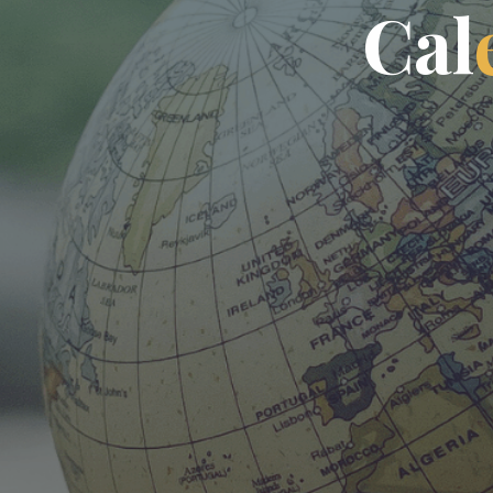
C
a
l