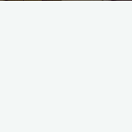
NO DUDES EN CONTACTARNOS:
Correo electrónico:
school@koinoniagb.org
WhatsApp
: +39 3669523656