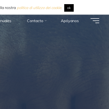
alla nostra
politica di utilizzo dei cookie
.
ok
nuales
Contacto
Apóyanos