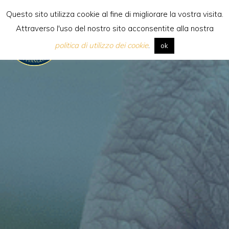
Skip
Questo sito utilizza cookie al fine di migliorare la vostra visita.
to
Attraverso l'uso del nostro sito acconsentite alla nostra
content
[:it] Scuola Internazionale di
politica di utilizzo dei cookie
.
ok
Evangelizzazione [:en]Internatio
School of
Evangelization[:es]Escuela
Internacional de
Evangelización[:pl]Międzynaro
Szkoła Ewangelizacji[:]